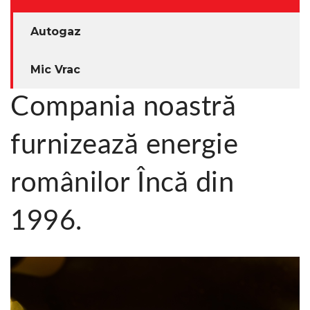
CONTACT
Autogaz
Mic Vrac
EN
Compania noastră
RO
furnizează energie
românilor Încă din
1996.