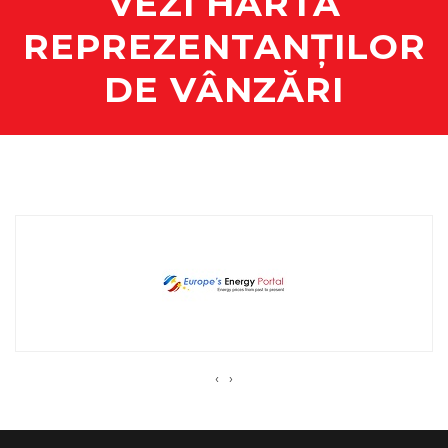
VEZI HARTA
REPREZENTANȚILOR
DE VÂNZĂRI
‹
›