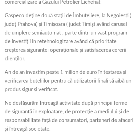
comercializare a Gazului Petrolier Lichefiat.
Gaspeco deține două stații de Îmbuteliere, la Negoiesti (
județ Prahova) și Timișoara ( județ Timiș) având carusel
de umplere semiautomat , parte dintr-un vast program
de investiții în retehnologizare având că prioritate
creșterea siguranței operaționale și satisfacerea cererii
clienților.
An de an investim peste 1 milion de euro în testarea și
verificarea buteliilor pentru că utilizatorii finali să aibă un
produs sigur și verificat.
Ne desfășurăm Întreagă activitate după principii ferme
de siguranță în exploatare, de protecție a mediului și de
responsabilitate față de consumatori, parteneri de afaceri
și întreagă societate.