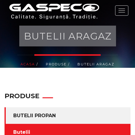
ACASA
COMPANIA
BUTELII ARAGAZ
PRODUSE
COMENZI
ACASA
/
PRODUSE
/
BUTELII ARAGAZ
PRODUSE NOI
PROMOȚII
PRODUSE
PROGRAM DE FIDELITATE
BUTELII PROPAN
COMUNICATE
Butelii