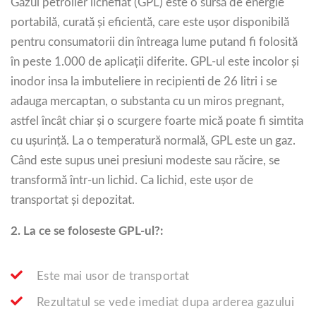
Gazul petrolier lichefiat (GPL) este o sursă de energie
portabilă, curată și eficientă, care este ușor disponibilă
pentru consumatorii din întreaga lume putand fi folosită
în peste 1.000 de aplicații diferite. GPL-ul este incolor și
inodor insa la imbuteliere in recipienti de 26 litri i se
adauga mercaptan, o substanta cu un miros pregnant,
astfel încât chiar și o scurgere foarte mică poate fi simtita
cu ușurință. La o temperatură normală, GPL este un gaz.
Când este supus unei presiuni modeste sau răcire, se
transformă într-un lichid. Ca lichid, este ușor de
transportat și depozitat.
2.
La ce se foloseste GPL-ul?:
Este mai usor de transportat
Rezultatul se vede imediat dupa arderea gazului