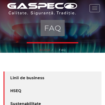
ACASA
COMPANIA
FAQ
PRODUSE
COMENZI
ACASA
/
FAQ
PRODUSE NOI
PROMOȚII
Linii de business
PROGRAM DE FIDELITATE
HSEQ
COMUNICATE
Sustenabilitate